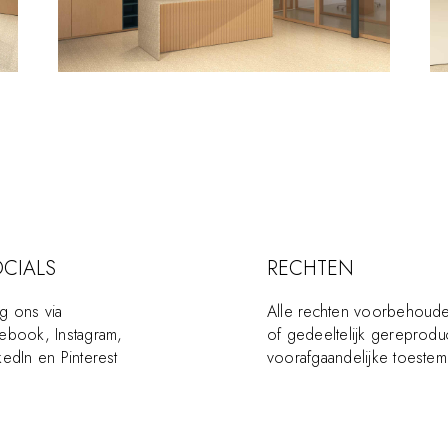
CIALS
RECHTEN
g ons via
Alle rechten voorbehoude
cebook
,
Instagram
,
of gedeeltelijk gerepro
kedIn
en
Pinterest
voorafgaandelijke toeste