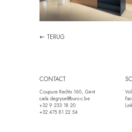
TERUG
CONTACT
SO
Coupure Rechts 160, Gent
Vol
carla.degryse@buro-c.be
Fa
+32 9 233 18 20
Lin
+32 475 81 22 54