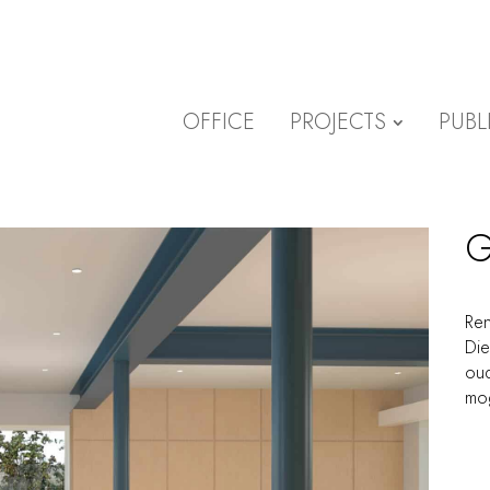
OFFICE
PROJECTS
PUBL
G
Ren
Die
oud
mog